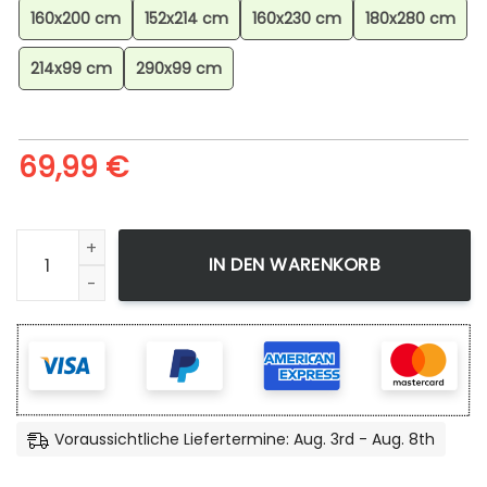
160x200 cm
152x214 cm
160x230 cm
180x280 cm
214x99 cm
290x99 cm
69,99
€
Jack Skellington The Pumpkin King Teppich für Wohnzimme
IN DEN WARENKORB
Voraussichtliche Liefertermine: Aug. 3rd - Aug. 8th