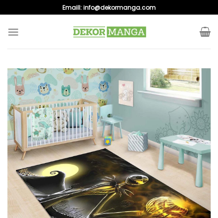
Skip
Emaill:
info@dekormanga.com
to
content