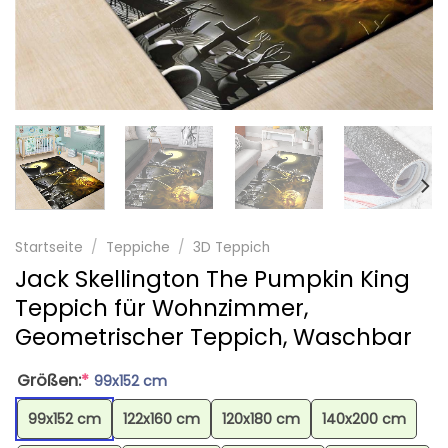
Startseite
/
Teppiche
/
3D Teppich
Jack Skellington The Pumpkin King
Teppich für Wohnzimmer,
Geometrischer Teppich, Waschbar
Größen:
*
99x152 cm
99x152 cm
122x160 cm
120x180 cm
140x200 cm