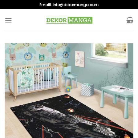
Skip
Emaill:
info@dekormanga.com
to
content