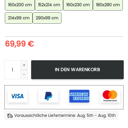
160x200 cm
152x214 cm
160x230 cm
180x280 cm
214x99 cm
290x99 cm
69,99
€
Jedi Sci Fi Star Wars Teppich für Wohnzimmer, Geometrisc
IN DEN WARENKORB
Voraussichtliche Liefertermine: Aug. 5th - Aug. 10th