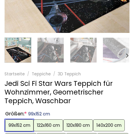
Startseite
/
Teppiche
/
3D Teppich
Jedi Sci Fi Star Wars Teppich für
Wohnzimmer, Geometrischer
Teppich, Waschbar
Größen:
*
99x152 cm
99x152 cm
122x160 cm
120x180 cm
140x200 cm