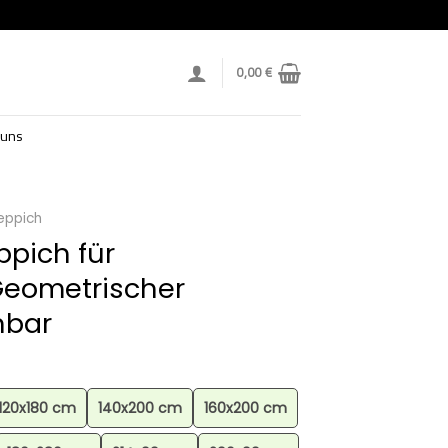
0,00
€
 uns
eppich
ppich für
eometrischer
hbar
120x180 cm
140x200 cm
160x200 cm