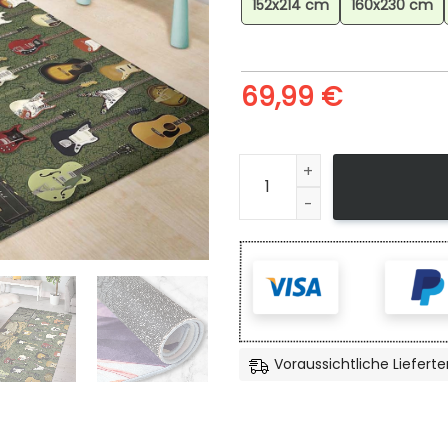
152x214 cm
160x230 cm
69,99
€
Jimi Hendrix Teppich für W
Voraussichtliche Lieferte