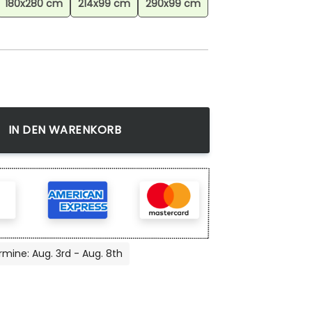
180x280 cm
214x99 cm
290x99 cm
ohnzimmer, Geometrischer Teppich, Waschbar Menge
IN DEN WARENKORB
rmine: Aug. 3rd - Aug. 8th