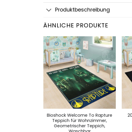
Produktbeschreibung
ÄHNLICHE PRODUKTE
512 Teppich für
Bioshock Welcome To Rapture
2
Geometrischer
Teppich für Wohnzimmer,
 Waschbar
Geometrischer Teppich,
Waschbar
,99
€