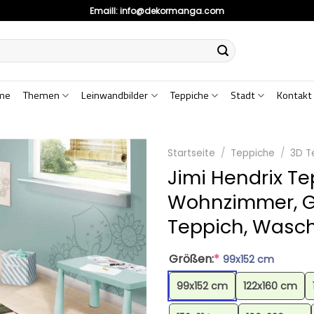
Emaill:
info@dekormanga.com
me
Themen
Leinwandbilder
Teppiche
Stadt
Kontakt
Startseite
/
Teppiche
/
3D T
Jimi Hendrix Te
Wohnzimmer, G
Teppich, Wasc
Größen:
*
99x152 cm
99x152 cm
122x160 cm