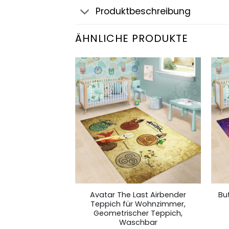
Produktbeschreibung
ÄHNLICHE PRODUKTE
Future Delorean
Avatar The Last Airbender
Bu
ür Wohnzimmer,
Teppich für Wohnzimmer,
her Teppich,
Geometrischer Teppich,
chbar
Waschbar