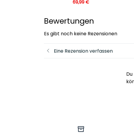
,99
€
69,99
€
Bewertungen
Es gibt noch keine Rezensionen
Eine Rezension verfassen
Du 
kö