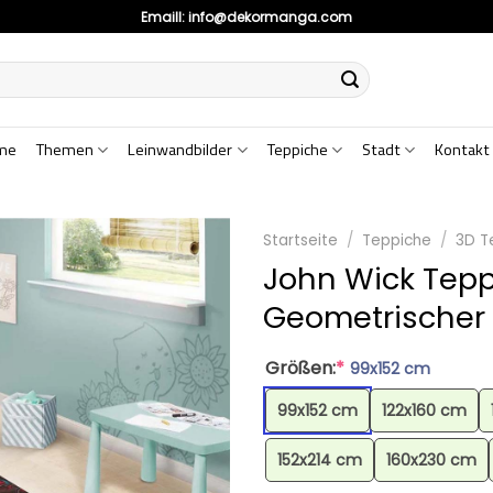
Emaill:
info@dekormanga.com
me
Themen
Leinwandbilder
Teppiche
Stadt
Kontakt
Startseite
/
Teppiche
/
3D T
John Wick Tepp
Geometrischer
Größen:
*
99x152 cm
99x152 cm
122x160 cm
152x214 cm
160x230 cm