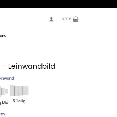
0,00
€
 uns
n
2 – Leinwandbild
einwand
5 Teilig
g Mix
 cm