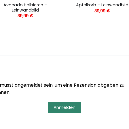
Avocado Halbieren –
Apfelkorb – Leinwandbild
Leinwandbild
39,99
€
39,99
€
musst angemeldet sein, um eine Rezension abgeben zu
nnen.
Anmelden