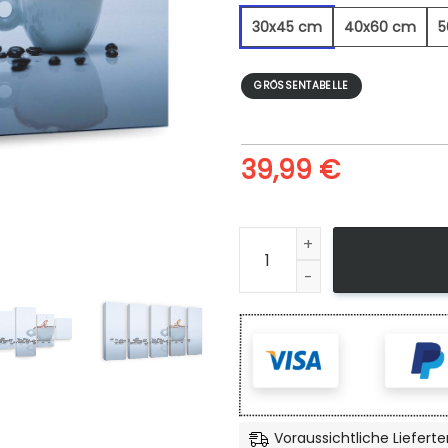
30x45 cm
40x60 cm
5
GRÖSSENTABELLE
39,99
€
Kaffeespritzer 2 - Leinwandb
Voraussichtliche Lieferte