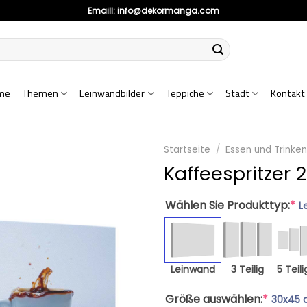
Emaill:
info@dekormanga.com
me
Themen
Leinwandbilder
Teppiche
Stadt
Kontakt
Startseite
/
Essen und Trinke
Kaffeespritzer 
Wählen Sie Produkttyp:
*
L
Leinwand
3 Teilig
5 Teili
Größe auswählen:
*
30x45