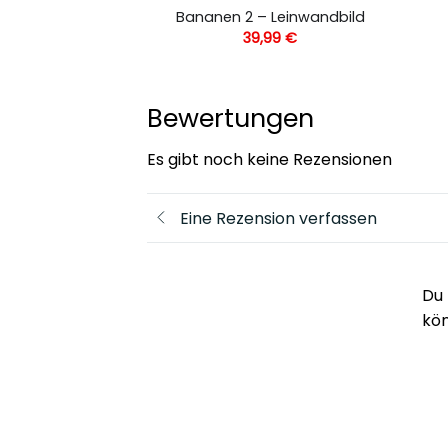
Korbmakro –
Bananen 2 – Leinwandbild
andbild
39,99
€
,99
€
Bewertungen
Es gibt noch keine Rezensionen
Eine Rezension verfassen
Du 
kö