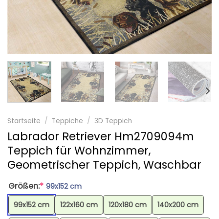
Startseite
/
Teppiche
/
3D Teppich
Labrador Retriever Hm2709094m
Teppich für Wohnzimmer,
Geometrischer Teppich, Waschbar
Größen:
*
99x152 cm
99x152 cm
122x160 cm
120x180 cm
140x200 cm