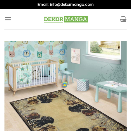
Skip
Emaill:
info@dekormanga.com
to
content