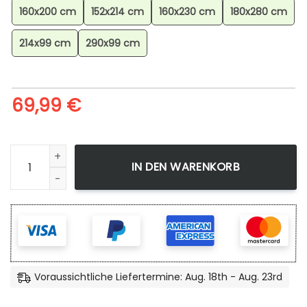
160x200 cm
152x214 cm
160x230 cm
180x280 cm
214x99 cm
290x99 cm
69,99
€
Labrador Retriever Hm2709094m Teppich für Wohnzimmer,
IN DEN WARENKORB
Voraussichtliche Liefertermine: Aug. 18th - Aug. 23rd