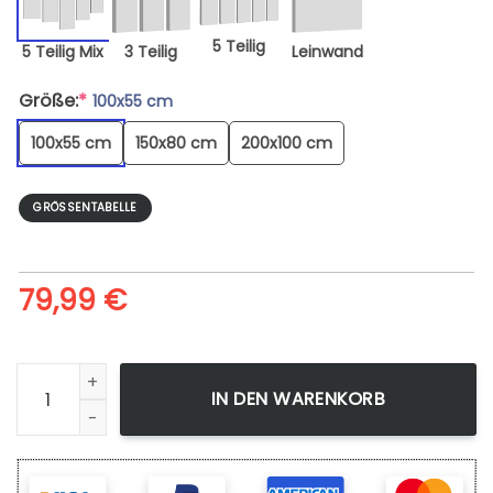
5 Teilig
5 Teilig Mix
3 Teilig
Leinwand
Größe:
*
100x55 cm
100x55 cm
150x80 cm
200x100 cm
GRÖSSENTABELLE
79,99
€
Leinwandbild Anime One Piece Roronoa Zoro 8 Wandbilder
IN DEN WARENKORB