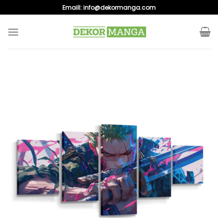
Skip
Emaill:
info@dekormanga.com
to
content