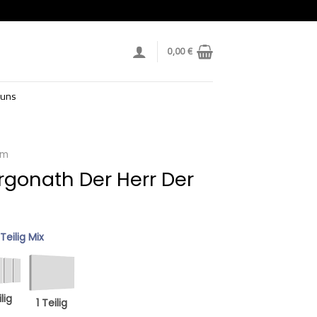
0,00
€
 uns
lm
rgonath Der Herr Der
 Teilig Mix
lig
1 Teilig