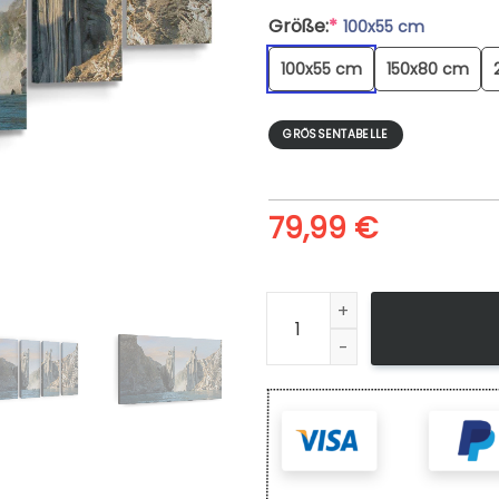
Größe:
*
100x55 cm
100x55 cm
150x80 cm
GRÖSSENTABELLE
79,99
€
Leinwandbild Argonath Der H