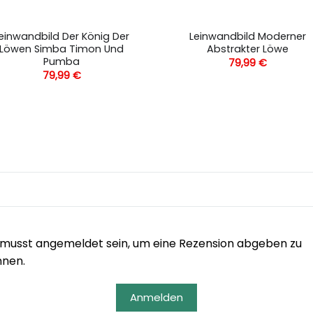
einwandbild Der König Der
Leinwandbild Moderner
Löwen Simba Timon Und
Abstrakter Löwe
Pumba
79,99
€
79,99
€
musst angemeldet sein, um eine Rezension abgeben zu
nnen.
Anmelden