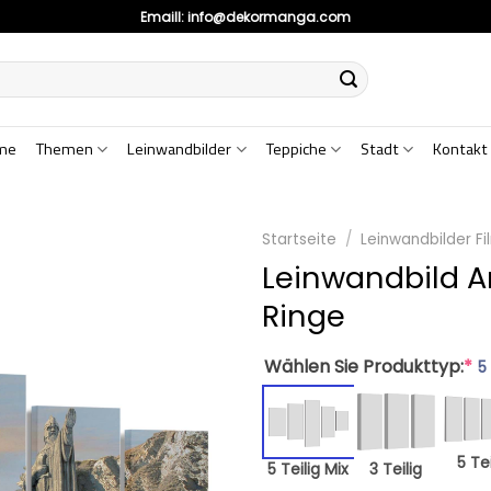
Emaill:
info@dekormanga.com
me
Themen
Leinwandbilder
Teppiche
Stadt
Kontakt
Startseite
/
Leinwandbilder Fi
Leinwandbild A
Ringe
Wählen Sie Produkttyp:
*
5
5 Tei
5 Teilig Mix
3 Teilig