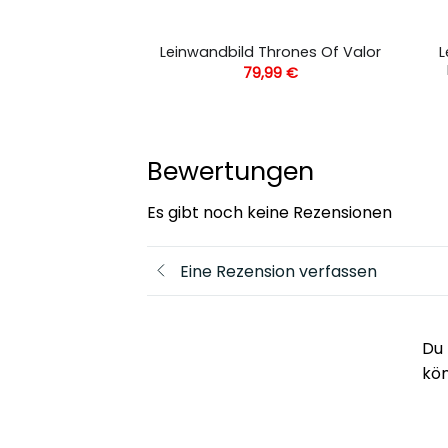
ild Game Of
L
Leinwandbild Thrones Of Valor
ahreszeit 7
79,99
€
,99
€
Bewertungen
Es gibt noch keine Rezensionen
Eine Rezension verfassen
Du 
kö