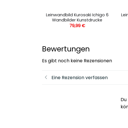
Anime Charater
Leinwandbild Kurosaki Ichigo 6
Lei
 Kunstdrucke
Wandbilder Kunstdrucke
,99
€
79,99
€
Bewertungen
Es gibt noch keine Rezensionen
Eine Rezension verfassen
Du 
kö