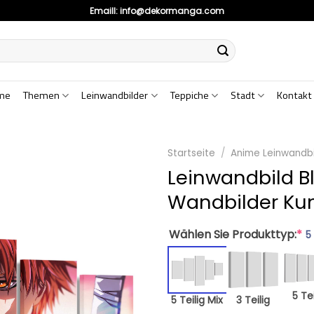
Emaill:
info@dekormanga.com
me
Themen
Leinwandbilder
Teppiche
Stadt
Kontakt
Startseite
/
Anime Leinwandbi
Leinwandbild B
Wandbilder Ku
Wählen Sie Produkttyp:
*
5
5 Tei
5 Teilig Mix
3 Teilig