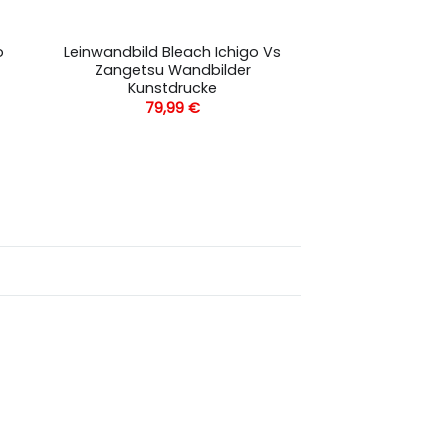
o
Leinwandbild Bleach Ichigo Vs
Zangetsu Wandbilder
Kunstdrucke
79,99
€