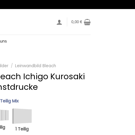
0,00
€
 uns
lder
/
Leinwandbild Bleach
leach Ichigo Kurosaki
nstdrucke
 Teilig Mix
lig
1 Teilig