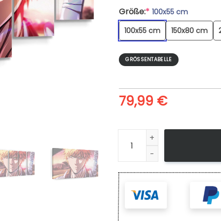
Größe:
*
100x55 cm
100x55 cm
150x80 cm
GRÖSSENTABELLE
79,99
€
Leinwandbild Bleach Ichigo 