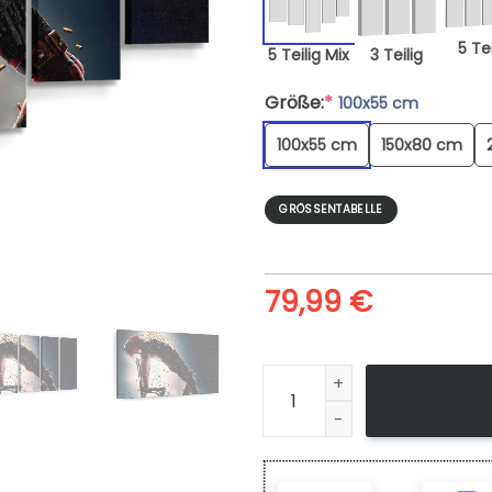
5 Tei
5 Teilig Mix
3 Teilig
Größe:
*
100x55 cm
100x55 cm
150x80 cm
GRÖSSENTABELLE
79,99
€
Leinwandbild Deadpool Marve