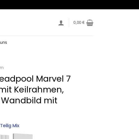
0,00
€
 uns
lm
eadpool Marvel 7
mit Keilrahmen,
 Wandbild mit
 Teilig Mix