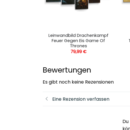
König Der Löwen
Leinwandbild Drachenkampf
ang Silhouette
Feuer Gegen Eis Game Of
Thrones
,99
€
79,99
€
Bewertungen
Es gibt noch keine Rezensionen
Eine Rezension verfassen
Du 
kö