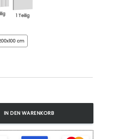
lig
1 Teilig
200x100 cm
l 7 fertig gerahmt mit Keilrahmen, Kunstdruck auf Wandbil
IN DEN WARENKORB