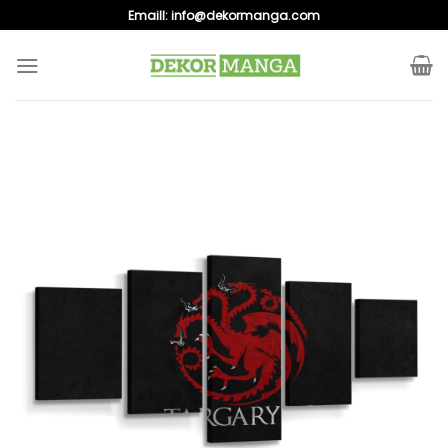
Skip
Emaill:
info@dekormanga.com
to
content