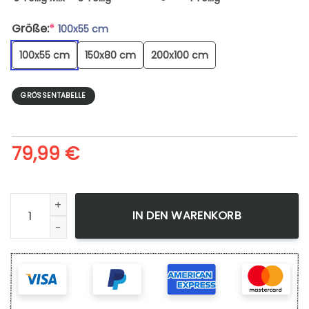
Größe:
*
100x55 cm
100x55 cm
150x80 cm
200x100 cm
GRÖSSENTABELLE
79,99
€
Leinwandbild Game Of Thrones Targaryen Menge
IN DEN WARENKORB