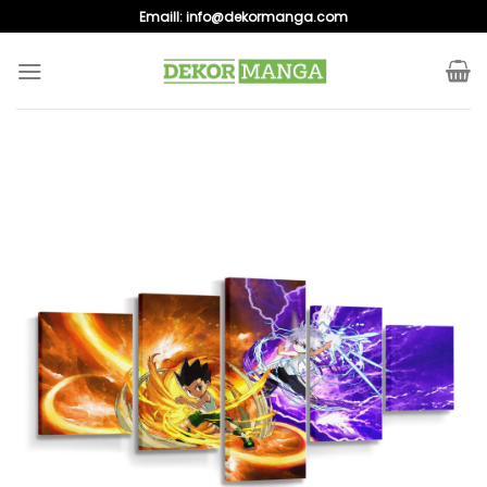
Skip
Emaill:
info@dekormanga.com
to
content