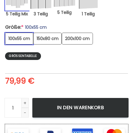
5 Teilig
5 Teilig Mix
3 Teilig
1 Teilig
Größe:
*
100x55 cm
100x55 cm
150x80 cm
200x100 cm
GRÖSSENTABELLE
79,99
€
Leinwandbild Hunter X Hunter Gon Freecss And Killua Zoldy
IN DEN WARENKORB