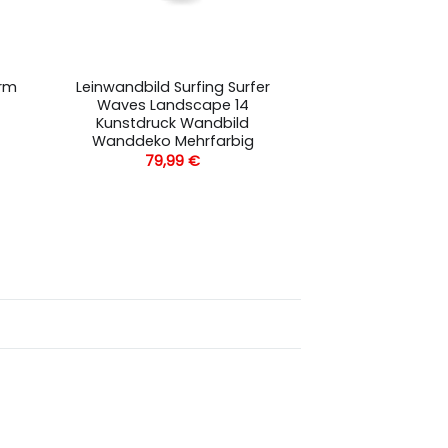
arm
Leinwandbild Surfing Surfer
Waves Landscape 14
Kunstdruck Wandbild
Wanddeko Mehrfarbig
79,99
€