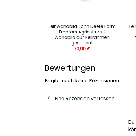
 Surfing Surfer
Leinwandbild John Deere Farm
Le
ndscape 13
Tractors Agriculture 2
k Wandbild
Wandbild auf Keilrahmen
Mehrfarbig
gespannt
,99
€
79,99
€
Bewertungen
Es gibt noch keine Rezensionen
Eine Rezension verfassen
Du 
kö