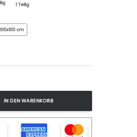
lig
1 Teilig
200x100 cm
m Tractors Agriculture 15 Wandbild auf Keilrahmen gespannt
IN DEN WARENKORB