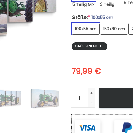
5 Tei
5 Teilig Mix
3 Teilig
Größe:
*
100x55 cm
100x55 cm
150x80 cm
GRÖSSENTABELLE
79,99
€
Leinwandbild John Deere Far