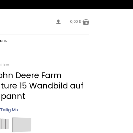
0,00
€
 uns
eiten
ohn Deere Farm
lture 15 Wandbild auf
spannt
 Teilig Mix