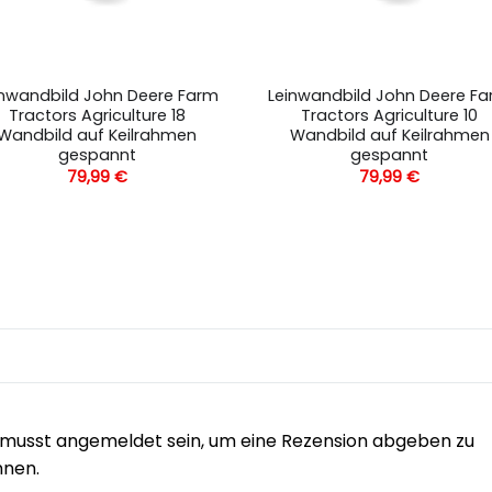
inwandbild John Deere Farm
Leinwandbild John Deere F
Tractors Agriculture 18
Tractors Agriculture 10
Wandbild auf Keilrahmen
Wandbild auf Keilrahmen
gespannt
gespannt
79,99
€
79,99
€
musst angemeldet sein, um eine Rezension abgeben zu
nnen.