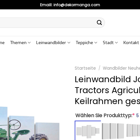
Emaill:
info@dekormanga.com
me
Themen
Leinwandbilder
Teppiche
Stadt
Kontakt
Startseite
/
Wandbilder Neuh
Leinwandbild J
Tractors Agricu
Keilrahmen ge
Wählen Sie Produkttyp:
*
5