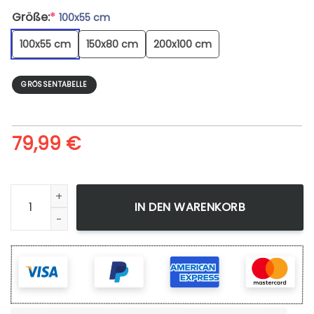
Größe:
*
100x55 cm
100x55 cm
150x80 cm
200x100 cm
GRÖSSENTABELLE
79,99
€
Leinwandbild Lamborghini Terzo Millennio Wandbilder Kuns
IN DEN WARENKORB