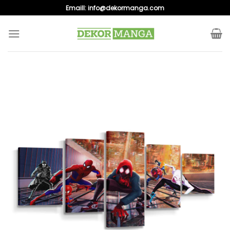
Skip
Emaill:
info@dekormanga.com
to
content