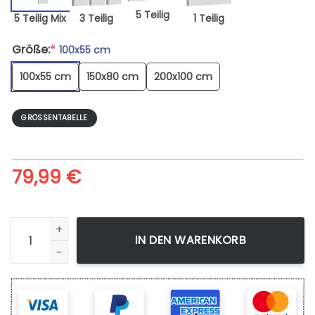
5 Teilig
5 Teilig Mix
3 Teilig
1 Teilig
Größe:
*
100x55 cm
100x55 cm
150x80 cm
200x100 cm
GRÖSSENTABELLE
79,99
€
Leinwandbild Marvel Spiderman 4 Kunstdruck Wandbild Wa
IN DEN WARENKORB