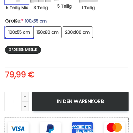
5 Teilig
5 Teilig Mix
3 Teilig
1 Teilig
Größe:
*
100x55 cm
100x55 cm
150x80 cm
200x100 cm
GRÖSSENTABELLE
79,99
€
Leinwandbild Marvel Spiderman 5 Kunstdruck Wandbild Wa
IN DEN WARENKORB