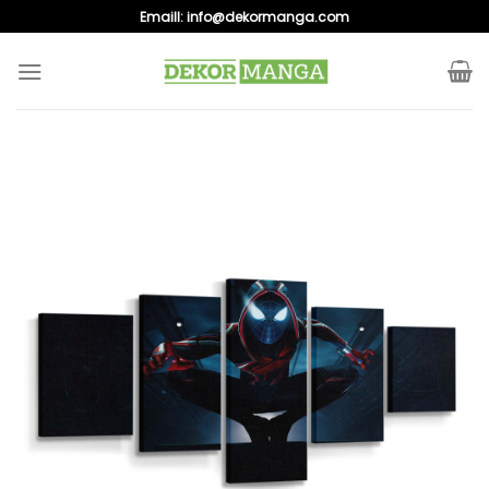
Skip
Emaill:
info@dekormanga.com
to
content