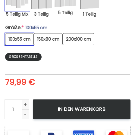
5 Teilig
5 Teilig Mix
3 Teilig
1 Teilig
Größe:
*
100x55 cm
100x55 cm
150x80 cm
200x100 cm
GRÖSSENTABELLE
79,99
€
Leinwandbild My Hero Academia Izuku Au Combat Wandbil
IN DEN WARENKORB