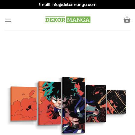
Skip
Emaill:
info@dekormanga.com
to
content