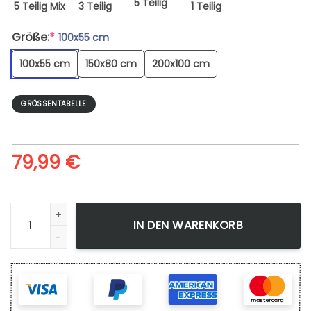
5 Teilig
5 Teilig Mix
3 Teilig
1 Teilig
Größe:
*
100x55 cm
100x55 cm
150x80 cm
200x100 cm
GRÖSSENTABELLE
79,99
€
Leinwandbild Schwarz Und Weiß Aventador Racing Wandbil
IN DEN WARENKORB