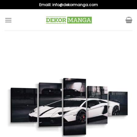
Skip
Emaill:
info@dekormanga.com
to
content