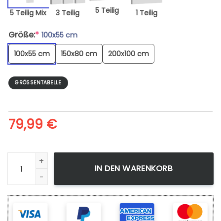
5 Teilig
5 Teilig Mix
3 Teilig
1 Teilig
Größe:
*
100x55 cm
100x55 cm
150x80 cm
200x100 cm
GRÖSSENTABELLE
79,99
€
Leinwandbild Surfing Surfer Waves Landscape 23 Kunstdr
IN DEN WARENKORB