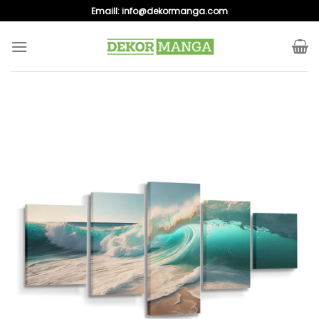
Skip
Emaill:
info@dekormanga.com
to
content