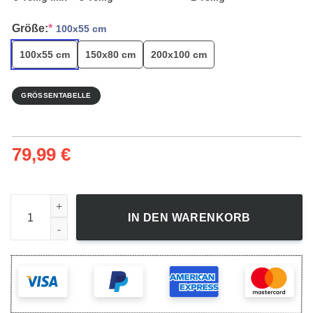
Größe:
*
100x55 cm
100x55 cm
150x80 cm
200x100 cm
GRÖSSENTABELLE
79,99
€
Leinwandbild Tokyo Ghoul 17 Wandbilder Kunstdrucke Meng
IN DEN WARENKORB