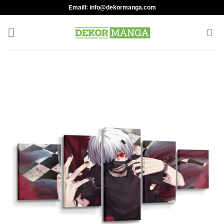
Skip
Emaill:
info@dekormanga.com
to
content