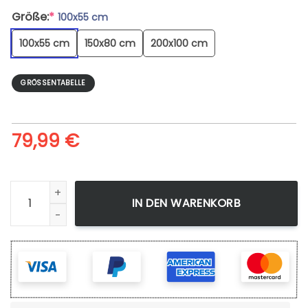
Größe:
*
100x55 cm
100x55 cm
150x80 cm
200x100 cm
GRÖSSENTABELLE
79,99
€
Leinwandbild Tons Of Awesome Star Wars Hd Wandbilder 
IN DEN WARENKORB