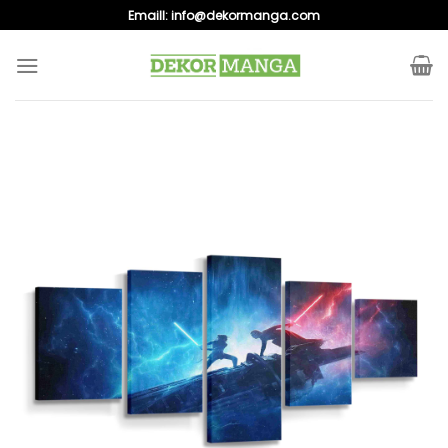
Skip
Emaill:
info@dekormanga.com
to
content