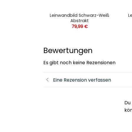
ld Abstraktes
Leinwandbild Schwarz-Weiß
L
zept
Abstrakt
,99
€
79,99
€
Bewertungen
Es gibt noch keine Rezensionen
Eine Rezension verfassen
Du 
kö