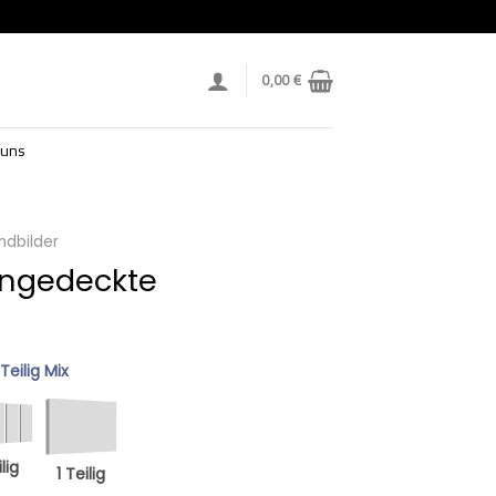
0,00
€
 uns
ndbilder
Ungedeckte
 Teilig Mix
lig
1 Teilig