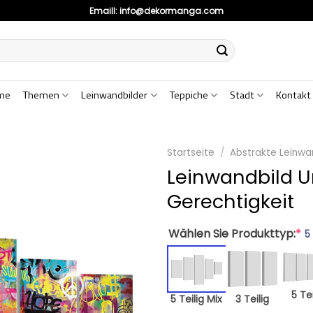
Emaill:
info@dekormanga.com
me
Themen
Leinwandbilder
Teppiche
Stadt
Kontakt
Startseite
/
Abstrakte Leinwa
Leinwandbild 
Gerechtigkeit
Wählen Sie Produkttyp:
*
5
5 Tei
5 Teilig Mix
3 Teilig