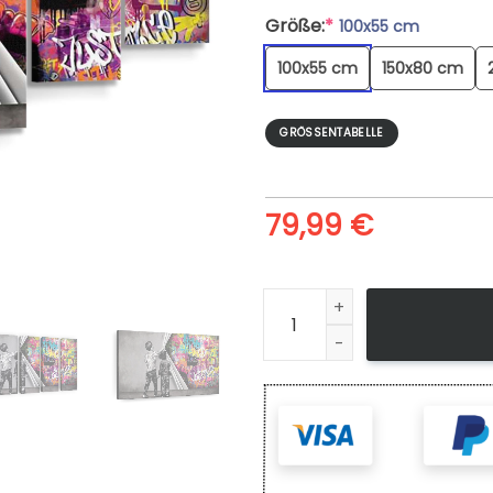
Größe:
*
100x55 cm
100x55 cm
150x80 cm
GRÖSSENTABELLE
79,99
€
Leinwandbild Ungedeckte Ge