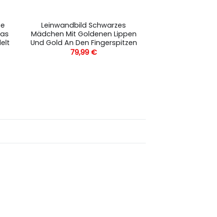
te
Leinwandbild Schwarzes
Das
Mädchen Mit Goldenen Lippen
elt
Und Gold An Den Fingerspitzen
79,99
€