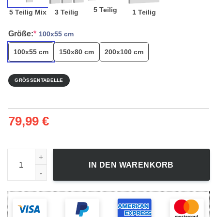
5 Teilig
5 Teilig Mix
3 Teilig
1 Teilig
Größe:
*
100x55 cm
100x55 cm
150x80 cm
200x100 cm
GRÖSSENTABELLE
79,99
€
Leinwandbild Valentino Rossi Motorcycle 15 Bilder Kunstdru
IN DEN WARENKORB