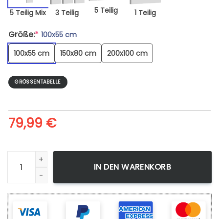
5 Teilig
5 Teilig Mix
3 Teilig
1 Teilig
Größe:
*
100x55 cm
100x55 cm
150x80 cm
200x100 cm
GRÖSSENTABELLE
79,99
€
Leinwandbild Valentino Rossi Motorcycle 16 Bilder Kunstdru
IN DEN WARENKORB