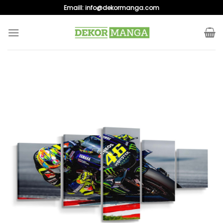
Skip
Emaill:
info@dekormanga.com
to
content