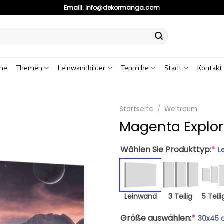
Emaill:
info@dekormanga.com
me
Themen
Leinwandbilder
Teppiche
Stadt
Kontakt
Startseite
/
Weltraum
Magenta Explor
Wählen Sie Produkttyp:
*
L
Leinwand
3 Teilig
5 Teili
Größe auswählen:
*
30x45