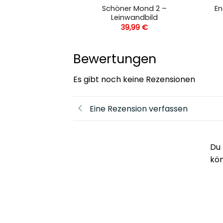
kavan Lastiver
Schöner Mond 2 –
En
einwandbild
Leinwandbild
,99
€
39,99
€
Bewertungen
Es gibt noch keine Rezensionen
Eine Rezension verfassen
Du 
kö