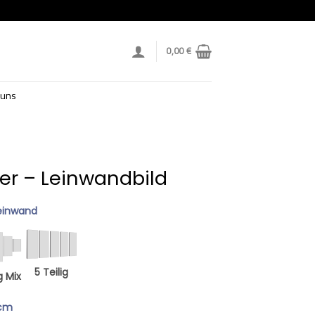
0,00
€
 uns
er – Leinwandbild
einwand
5 Teilig
g Mix
 cm