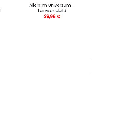
Allein Im Universum –
d
Leinwandbild
39,99
€