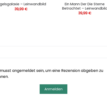
Ein Mann Der Die Sterne
gelsgalaxie – Leinwandbild
Betrachtet – Leinwandbil
39,99
€
39,99
€
musst angemeldet sein, um eine Rezension abgeben zu
nnen.
Anmelden