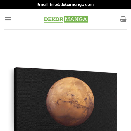
Skip
Emaill:
info@dekormanga.com
to
content