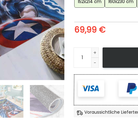
152x214 cm
160x230 cm
69,99
€
Marvel Avengers 0525 Teppic
Voraussichtliche Lieferte