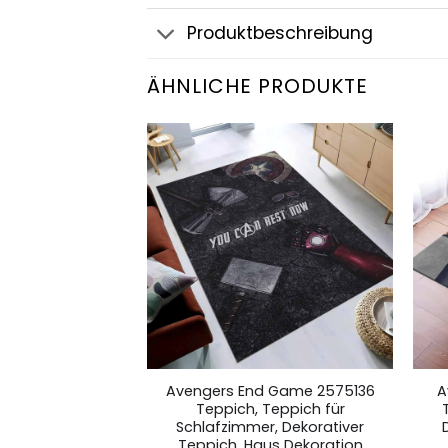
Produktbeschreibung
ÄHNLICHE PRODUKTE
ty War 1 Teppich,
Avengers End Game 2575136
A
 Schlafzimmer,
Teppich, Teppich für
 Teppich, Haus
Schlafzimmer, Dekorativer
ration
Teppich, Haus Dekoration