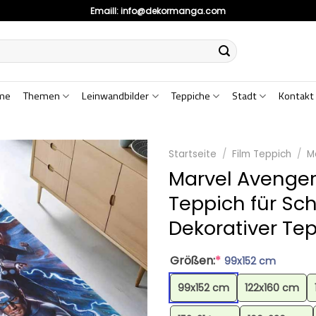
Emaill:
info@dekormanga.com
me
Themen
Leinwandbilder
Teppiche
Stadt
Kontakt
Startseite
/
Film Teppich
/
M
Marvel Avenger
Teppich für Sc
Dekorativer Te
Größen:
*
99x152 cm
99x152 cm
122x160 cm