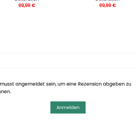
69,99
€
69,99
€
musst angemeldet sein, um eine Rezension abgeben zu
nnen.
Anmelden