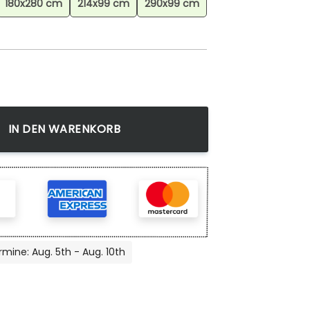
180x280 cm
214x99 cm
290x99 cm
h, Teppich für Schlafzimmer, Dekorativer Teppich, Haus Deko
IN DEN WARENKORB
rmine: Aug. 5th - Aug. 10th