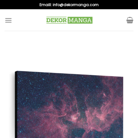
Skip
Emaill:
info@dekormanga.com
to
content