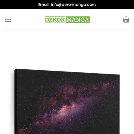
Skip
Emaill:
info@dekormanga.com
to
content