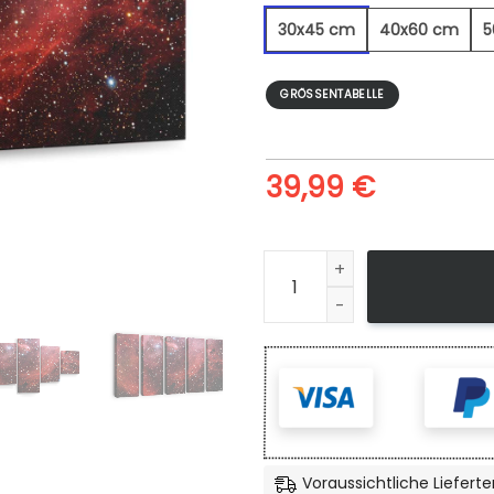
30x45 cm
40x60 cm
5
GRÖSSENTABELLE
39,99
€
Millionen Von Sternen - Lei
Voraussichtliche Lieferte