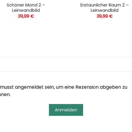
Schöner Mond 2 –
Erstaunlicher Raum 2 –
Leinwandbild
Leinwandbild
39,99
€
39,99
€
musst angemeldet sein, um eine Rezension abgeben zu
nnen.
Anmelden