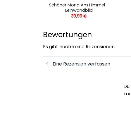
Schöner Mond Am Himmel –
einwandbild
Leinwandbild
,99
€
39,99
€
Bewertungen
Es gibt noch keine Rezensionen
Eine Rezension verfassen
Du 
kö