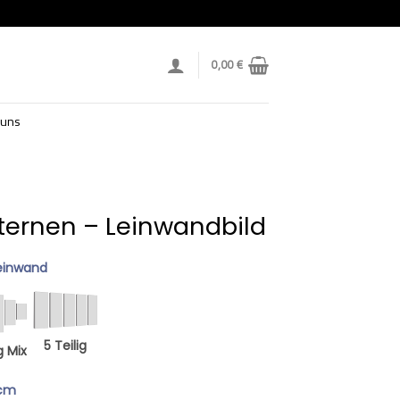
0,00
€
 uns
Sternen – Leinwandbild
einwand
5 Teilig
g Mix
 cm