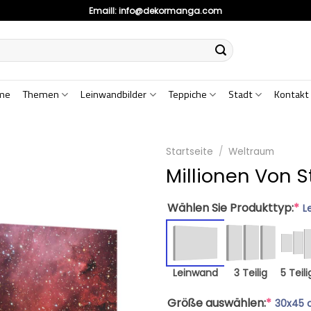
Emaill:
info@dekormanga.com
me
Themen
Leinwandbilder
Teppiche
Stadt
Kontakt
Startseite
/
Weltraum
Millionen Von 
Wählen Sie Produkttyp:
*
L
Leinwand
3 Teilig
5 Teili
Größe auswählen:
*
30x45