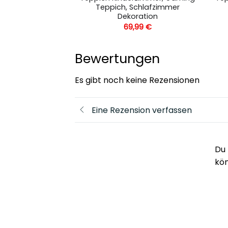
chlafzimmer
Teppich, Schlafzimmer
ration
Dekoration
,99
€
69,99
€
Bewertungen
Es gibt noch keine Rezensionen
Eine Rezension verfassen
Du 
kö