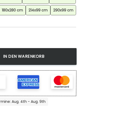
180x280 cm
214x99 cm
290x99 cm
teve Creeper Schwein Zombie Dorfbewohner Teppich, Pixel Lo
IN DEN WARENKORB
rmine: Aug. 4th - Aug. 9th