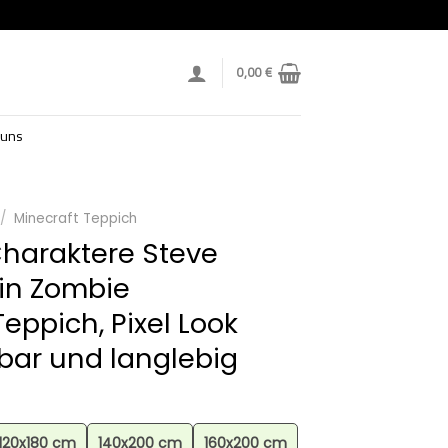
0,00
€
 uns
/
Minecraft Teppich
Charaktere Steve
in Zombie
eppich, Pixel Look
ar und langlebig
120x180 cm
140x200 cm
160x200 cm