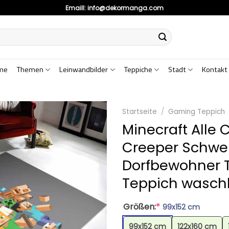
Emaill:
info@dekormanga.com
me
Themen
Leinwandbilder
Teppiche
Stadt
Kontakt
Startseite
/
Gaming Teppich
Minecraft Alle 
Creeper Schwe
Dorfbewohner T
Teppich waschb
Größen:
*
99x152 cm
99x152 cm
122x160 cm