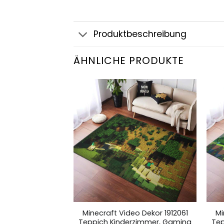
Produktbeschreibung
ÄHNLICHE PRODUKTE
912068 Teppich
Minecraft Video Dekor 1912061
Mi
mer, Gaming
Teppich Kinderzimmer, Gaming
Tep