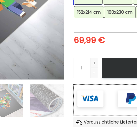
152x214 cm
160x230 cm
69,99
€
Minecraft Alle Charaktere S
Voraussichtliche Lieferte