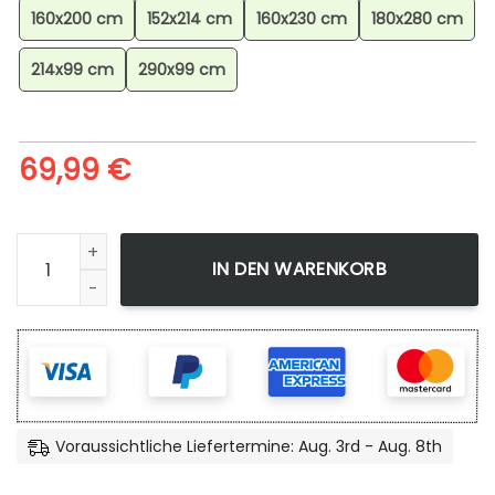
160x200 cm
152x214 cm
160x230 cm
180x280 cm
214x99 cm
290x99 cm
69,99
€
Minecraft Berg-biom Planet Minecraft Teppich, Gaming Zim
IN DEN WARENKORB
Voraussichtliche Liefertermine: Aug. 3rd - Aug. 8th