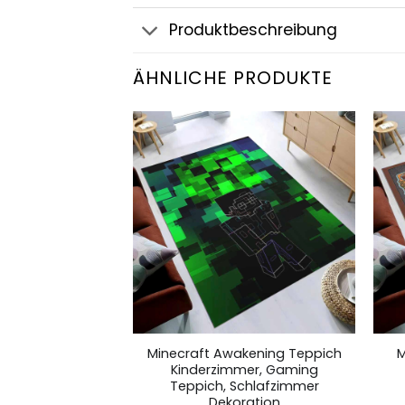
Produktbeschreibung
ÄHNLICHE PRODUKTE
25631 Teppich
Minecraft Awakening Teppich
M
mer, Gaming
Kinderzimmer, Gaming
chlafzimmer
Teppich, Schlafzimmer
ration
Dekoration