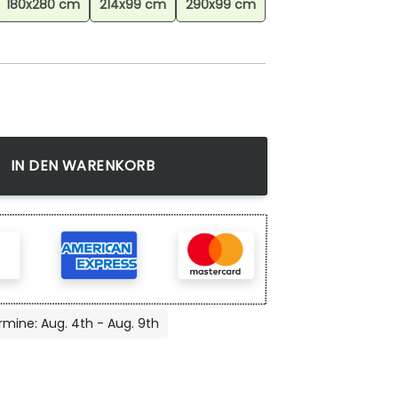
180x280 cm
214x99 cm
290x99 cm
ra Nether Teppich, Gaming Teppich schadstoffgeprüft für Ki
IN DEN WARENKORB
rmine: Aug. 4th - Aug. 9th