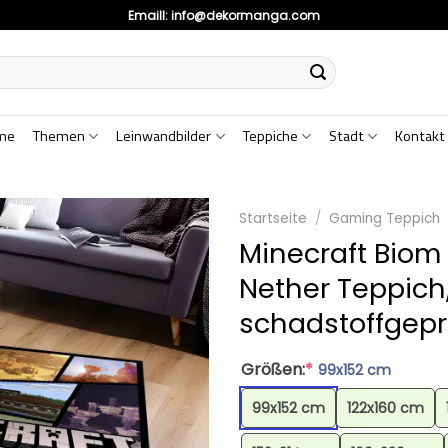
Emaill:
info@dekormanga.com
me
Themen
Leinwandbilder
Teppiche
Stadt
Kontakt
Startseite
/
Gaming Teppich
Minecraft Biom
Nether Teppich
schadstoffgeprü
Größen:
*
99x152 cm
99x152 cm
122x160 cm