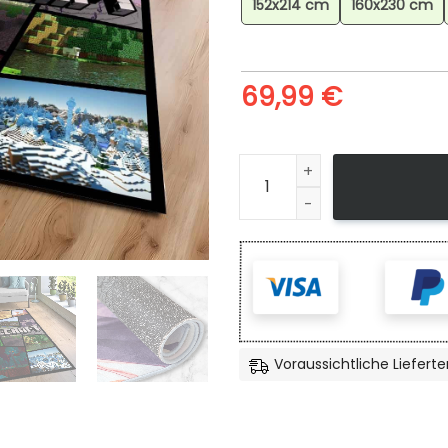
152x214 cm
160x230 cm
69,99
€
Minecraft Biom Ebenen Tund
Voraussichtliche Lieferte