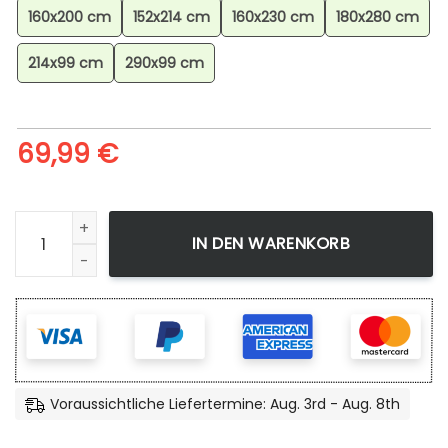
160x200 cm
152x214 cm
160x230 cm
180x280 cm
214x99 cm
290x99 cm
69,99
€
Minecraft Charaktere Wald-biom Eiche Birke Teppich, Minecr
IN DEN WARENKORB
Voraussichtliche Liefertermine: Aug. 3rd - Aug. 8th