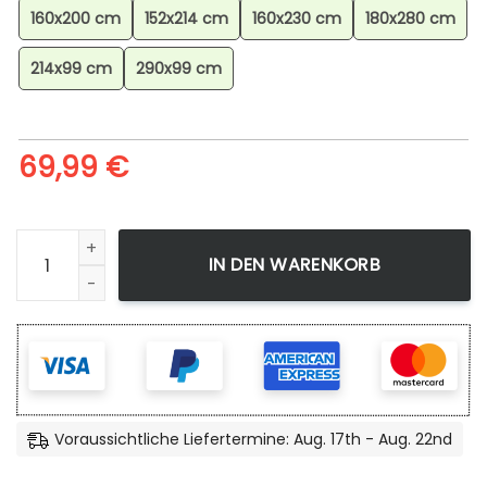
160x200 cm
152x214 cm
160x230 cm
180x280 cm
214x99 cm
290x99 cm
69,99
€
Minecraft Diamanterz Teppich, Minecraft Fanartikel Teppic
IN DEN WARENKORB
Voraussichtliche Liefertermine: Aug. 17th - Aug. 22nd