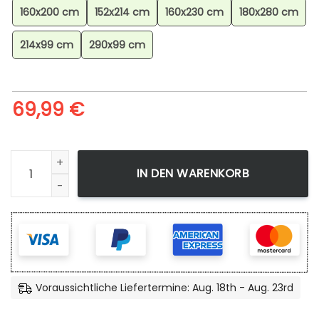
160x200 cm
152x214 cm
160x230 cm
180x280 cm
214x99 cm
290x99 cm
69,99
€
Minecraft Dungeons Alle Charaktere Teppich, Minecraft G
IN DEN WARENKORB
Voraussichtliche Liefertermine: Aug. 18th - Aug. 23rd