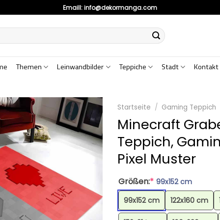
Emaill:
info@dekormanga.com
me
Themen
Leinwandbilder
Teppiche
Stadt
Kontakt
Startseite
/
Gaming Teppich
Minecraft Gra
Teppich, Gamin
Pixel Muster
Größen:
*
99x152 cm
99x152 cm
122x160 cm