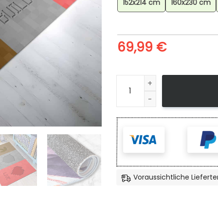
152x214 cm
160x230 cm
69,99
€
Minecraft Graben Bauen Leb
Voraussichtliche Lieferte