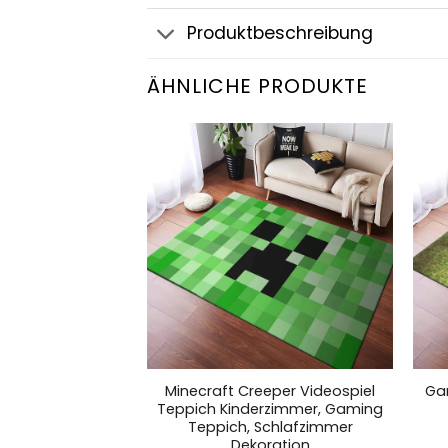
Produktbeschreibung
ÄHNLICHE PRODUKTE
deo Game 2484
Minecraft Creeper Videospiel
Ga
rzimmer, Gaming
Teppich Kinderzimmer, Gaming
chlafzimmer
Teppich, Schlafzimmer
ration
Dekoration