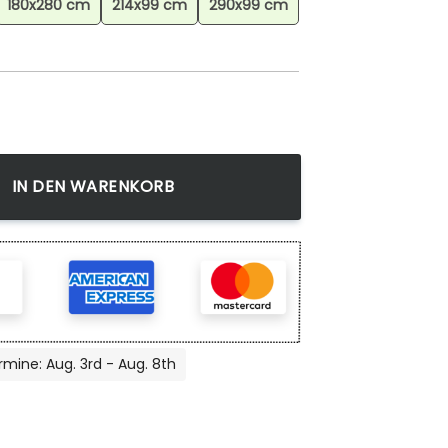
180x280 cm
214x99 cm
290x99 cm
en Teppich, Gaming Zimmer Teppich mit Pixel Muster Menge
IN DEN WARENKORB
rmine: Aug. 3rd - Aug. 8th