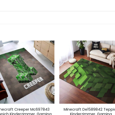
necraft Creeper Mc697843
Minecraft De1589842 Teppi
pich Kinderzimmer, Gaming
Kinderzimmer, Gaming