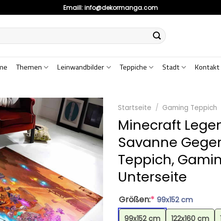
Emaill:
info@dekormanga.com
me
Themen
Leinwandbilder
Teppiche
Stadt
Kontakt
Startseite
/
Gaming Teppich
Minecraft Leg
Savanne Gegen 
Teppich, Gamin
Unterseite
Größen:
*
99x152 cm
99x152 cm
122x160 cm