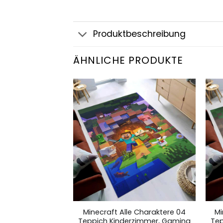
Produktbeschreibung
ÄHNLICHE PRODUKTE
droom Teppich
Minecraft Alle Charaktere 04
Mi
mer, Gaming
Teppich Kinderzimmer, Gaming
Tep