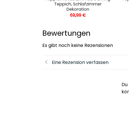
chlafzimmer
Teppich, Schlafzimmer
ration
Dekoration
,99
€
69,99
€
Bewertungen
Es gibt noch keine Rezensionen
Eine Rezension verfassen
Du 
kö