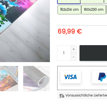
152x214 cm
160x230 cm
69,99
€
Minecraft Legenden Creeper 
Voraussichtliche Lieferte