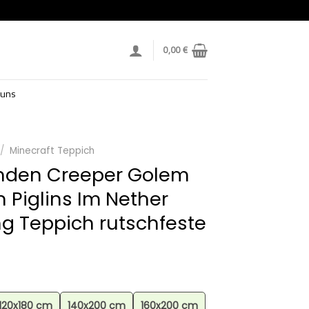
0,00
€
 uns
/
Minecraft Teppich
enden Creeper Golem
Piglins Im Nether
g Teppich rutschfeste
120x180 cm
140x200 cm
160x200 cm