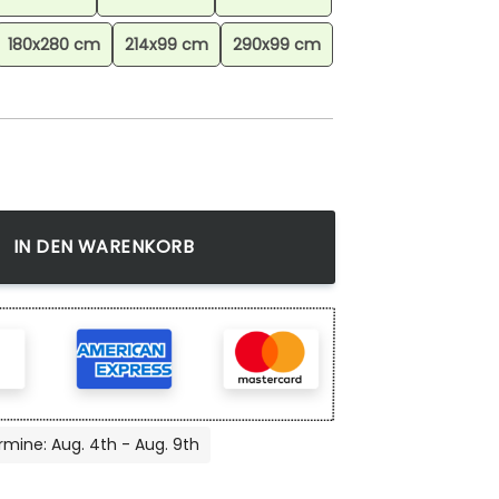
180x280 cm
214x99 cm
290x99 cm
Golem Savanne Gegen Piglins Im Nether Teppich, Gaming Tep
IN DEN WARENKORB
rmine: Aug. 4th - Aug. 9th