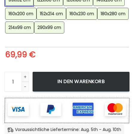
99x152 cm
122x160 cm
120x180 cm
140x200 cm
160x200 cm
152x214 cm
160x230 cm
180x280 cm
214x99 cm
290x99 cm
69,99
€
Minecraft Nether-biom Steve Kampf Gegen Schurken Teppic
IN DEN WARENKORB
Voraussichtliche Liefertermine: Aug. 5th - Aug. 10th