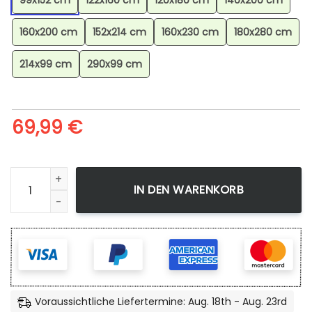
99x152 cm
122x160 cm
120x180 cm
140x200 cm
160x200 cm
152x214 cm
160x230 cm
180x280 cm
214x99 cm
290x99 cm
69,99
€
Minecraft Steve Alex Im Savannen-biom Und Alle Charakter
IN DEN WARENKORB
Voraussichtliche Liefertermine: Aug. 18th - Aug. 23rd