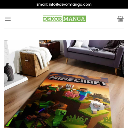
Skip
Emaill:
info@dekormanga.com
to
content