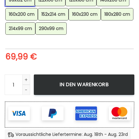
99x152 cm
122x160 cm
120x180 cm
140x200 cm
160x200 cm
152x214 cm
160x230 cm
180x280 cm
214x99 cm
290x99 cm
69,99
€
Minecraft Steve Alex Und Alle Freunde Teppich, Premium Mi
IN DEN WARENKORB
Voraussichtliche Liefertermine: Aug. 18th - Aug. 23rd