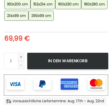
160x200 cm
152x214 cm
160x230 cm
180x280 cm
214x99 cm
290x99 cm
69,99
€
Minecraft Steve Im Nether-update-biom Teppich, Gaming T
IN DEN WARENKORB
Voraussichtliche Liefertermine: Aug. 17th - Aug. 22nd