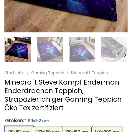
Startseite
/
Gaming Teppich
/
Minecraft Teppich
Minecraft Steve Kampf Enderman
Enderdrachen Teppich,
Strapazierfähiger Gaming Teppich
Öko Tex zertifiziert
Größen:
*
99x152 cm