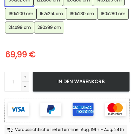
99x152 cm
122x160 cm
120x180 cm
140x200 cm
160x200 cm
152x214 cm
160x230 cm
180x280 cm
214x99 cm
290x99 cm
69,99
€
Minecraft Steve Kampf Enderman Enderdrachen Teppich, Str
IN DEN WARENKORB
Voraussichtliche Liefertermine: Aug. 19th - Aug. 24th