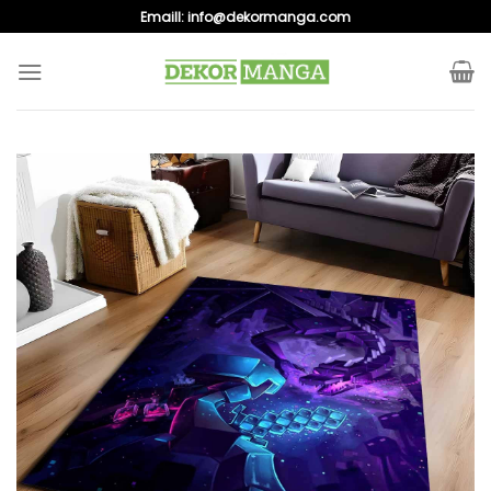
Skip
Emaill:
info@dekormanga.com
to
content