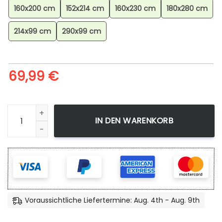
160x200 cm
152x214 cm
160x230 cm
180x280 cm
214x99 cm
290x99 cm
69,99
€
Minecraft Steve Und Enderdrachen Im Ende Teppich, Schads
IN DEN WARENKORB
Voraussichtliche Liefertermine: Aug. 4th - Aug. 9th