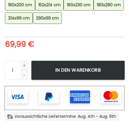
160x200 cm
152x214 cm
160x230 cm
180x280 cm
214x99 cm
290x99 cm
69,99
€
Minecraft Welt Hintergrund Teppich, Strapazierfähiger Gami
IN DEN WARENKORB
Voraussichtliche Liefertermine: Aug. 4th - Aug. 9th