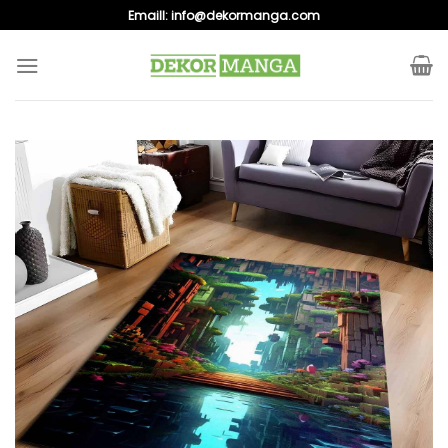
Skip
Emaill:
info@dekormanga.com
to
content