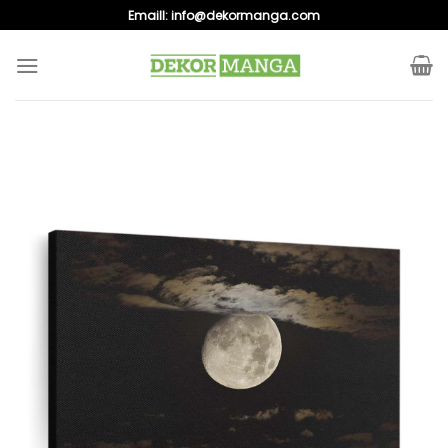
Skip
Emaill:
info@dekormanga.com
to
content