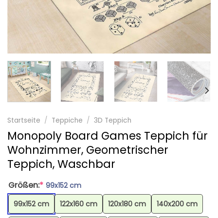
Startseite
/
Teppiche
/
3D Teppich
Monopoly Board Games Teppich für
Wohnzimmer, Geometrischer
Teppich, Waschbar
Größen:
*
99x152 cm
99x152 cm
122x160 cm
120x180 cm
140x200 cm