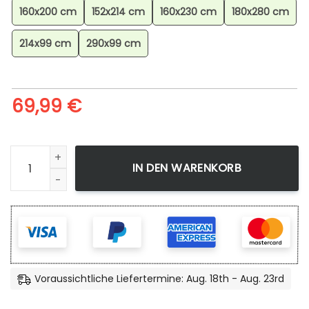
160x200 cm
152x214 cm
160x230 cm
180x280 cm
214x99 cm
290x99 cm
69,99
€
Monopoly Board Games Teppich für Wohnzimmer, Geometr
IN DEN WARENKORB
Voraussichtliche Liefertermine: Aug. 18th - Aug. 23rd