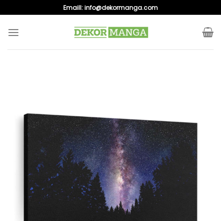
Skip
Emaill:
info@dekormanga.com
to
content