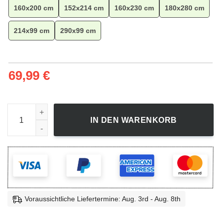
160x200 cm
152x214 cm
160x230 cm
180x280 cm
214x99 cm
290x99 cm
69,99
€
Native American Cg1909076m Teppich für Wohnzimmer, Geom
IN DEN WARENKORB
Voraussichtliche Liefertermine: Aug. 3rd - Aug. 8th