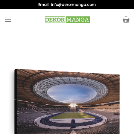
Skip
Emaill:
info@dekormanga.com
to
content